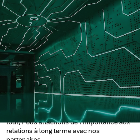
Nous sommes un opérateur mondial de
centres de données qui fournit une
infrastructure sécurisée et évolutive pour
soutenir les entreprises et les innovateurs
les plus importants au monde.
Nous sommes vus comme un prestataire
de services performant et de qualité. Un
partenaire attentif et accommodant,
collaboratif et transparent. Par-dessus
tout, nous attachons de l’importance aux
relations à long terme avec nos
partenaires.