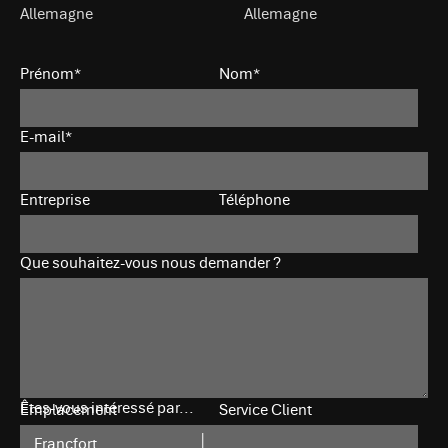
Allemagne
Allemagne
Prénom*
Nom*
E-mail*
Entreprise
Téléphone
Que souhaitez-vous nous demander ?
Êtes-vous intéressé par...
Emplacement
Service Client