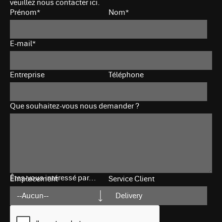
veuillez nous contacter ici.
Prénom*
Nom*
E-mail*
Entreprise
Téléphone
Que souhaitez-vous nous demander ?
Êtes-vous intéressé par...
Emplacement
Service Client