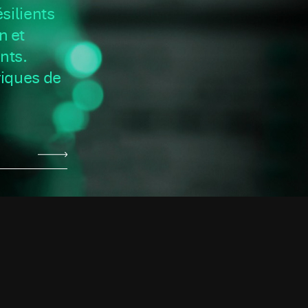
silients
n et
nts.
iques de