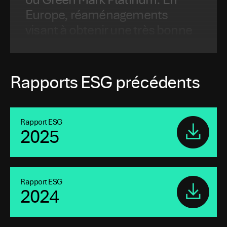
ou Green Mark Platinum. En
Europe, réaménagements
visant à obtenir une très bonne
évaluation BREEAM.
Rapports ESG précédents
Rapport ESG
2025
Rapport ESG
2024